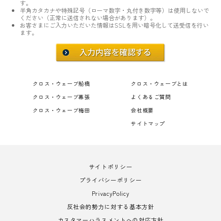
す。
半角カタカナや特殊記号（ローマ数字・丸付き数字等）は使用しないで
ください（正常に送信されない場合があります）。
お客さまにご入力いただいた情報はSSLを用い暗号化して送受信を行い
ます。
クロス・ウェーブ船橋
クロス・ウェーブとは
クロス・ウェーブ幕張
よくあるご質問
クロス・ウェーブ梅田
会社概要
サイトマップ
サイトポリシー
プライバシーポリシー
PrivacyPolicy
反社会的勢力に対する基本方針
カスタマーハラスメントへの対応方針