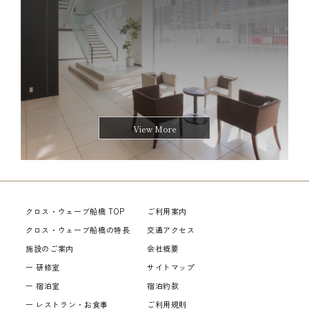
View More
View More
クロス・ウェーブ船橋 TOP
ご利用案内
クロス・ウェーブ船橋の特長
交通アクセス
施設のご案内
会社概要
研修室
サイトマップ
宿泊室
宿泊約款
レストラン・お食事
ご利用規則