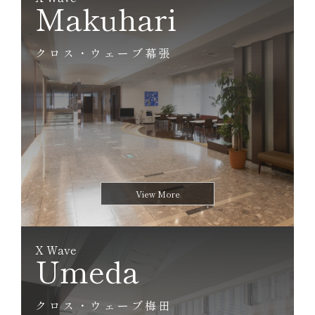
Makuhari
クロス・ウェーブ幕張
View More
View More
X Wave
Umeda
クロス・ウェーブ梅田