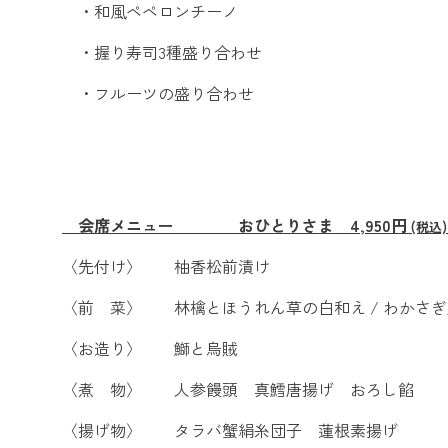
・和風ペペロンチーノ
・握り寿司3種盛り合わせ
・フルーツの盛り合わせ
会席メニュー おひとりさま 4,950円
(税
〈先付け〉 柚香松前漬け
〈前 菜〉 林檎とほうれん草の白和え / わかさぎ唐
〈お造り〉 鰤と烏賊
〈煮 物〉 人参饅頭 真鱈唐揚げ おろし餡
〈揚げ物〉 タラバ蟹絹糸団子 蓮根素揚げ