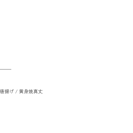
込)
揚げ / 黄身焼真丈