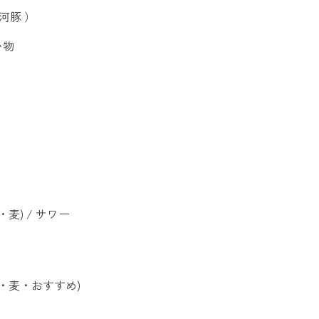
河豚 ）
い物
麦) / サワー
芋・麦・おすすめ)