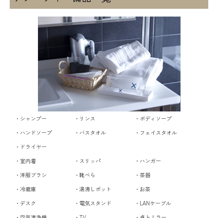
・シャンプー
・リンス
・ボディソープ
・ハンドソープ
・バスタオル
・フェイスタオル
・ドライヤー
・室内着
・スリッパ
・ハンガー
・洋服ブラシ
・靴べら
・茶器
・冷蔵庫
・湯沸しポット
・お茶
・デスク
・電気スタンド
・LANケーブル
・空気清浄機
・TV
・卓上ミラー