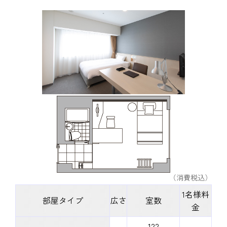
（消費税込）
1名様料
部屋タイプ
広さ
室数
金
122